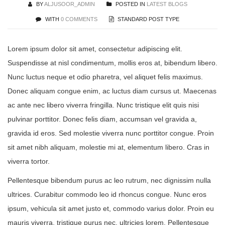
BY
ALJUSOOR_ADMIN
POSTED IN
LATEST BLOGS
WITH
0 COMMENTS
STANDARD POST TYPE
Lorem ipsum dolor sit amet, consectetur adipiscing elit.
Suspendisse at nisl condimentum, mollis eros at, bibendum libero.
Nunc luctus neque et odio pharetra, vel aliquet felis maximus.
Donec aliquam congue enim, ac luctus diam cursus ut. Maecenas
ac ante nec libero viverra fringilla. Nunc tristique elit quis nisi
pulvinar porttitor. Donec felis diam, accumsan vel gravida a,
gravida id eros. Sed molestie viverra nunc porttitor congue. Proin
sit amet nibh aliquam, molestie mi at, elementum libero. Cras in
viverra tortor.
Pellentesque bibendum purus ac leo rutrum, nec dignissim nulla
ultrices. Curabitur commodo leo id rhoncus congue. Nunc eros
ipsum, vehicula sit amet justo et, commodo varius dolor. Proin eu
mauris viverra, tristique purus nec, ultricies lorem. Pellentesque