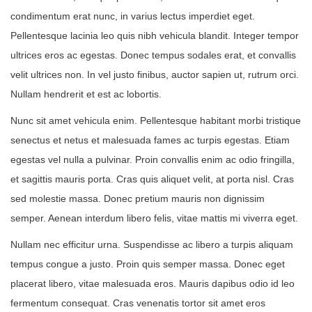
condimentum erat nunc, in varius lectus imperdiet eget.
Pellentesque lacinia leo quis nibh vehicula blandit. Integer tempor
ultrices eros ac egestas. Donec tempus sodales erat, et convallis
velit ultrices non. In vel justo finibus, auctor sapien ut, rutrum orci.
Nullam hendrerit et est ac lobortis.
Nunc sit amet vehicula enim. Pellentesque habitant morbi tristique
senectus et netus et malesuada fames ac turpis egestas. Etiam
egestas vel nulla a pulvinar. Proin convallis enim ac odio fringilla,
et sagittis mauris porta. Cras quis aliquet velit, at porta nisl. Cras
sed molestie massa. Donec pretium mauris non dignissim
semper. Aenean interdum libero felis, vitae mattis mi viverra eget.
Nullam nec efficitur urna. Suspendisse ac libero a turpis aliquam
tempus congue a justo. Proin quis semper massa. Donec eget
placerat libero, vitae malesuada eros. Mauris dapibus odio id leo
fermentum consequat. Cras venenatis tortor sit amet eros