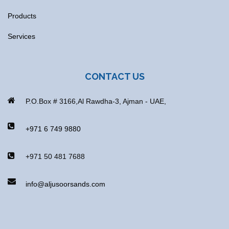
Products
Services
CONTACT US
P.O.Box # 3166,Al Rawdha-3, Ajman - UAE,
+971 6 749 9880
+971 50 481 7688
info@aljusoorsands.com