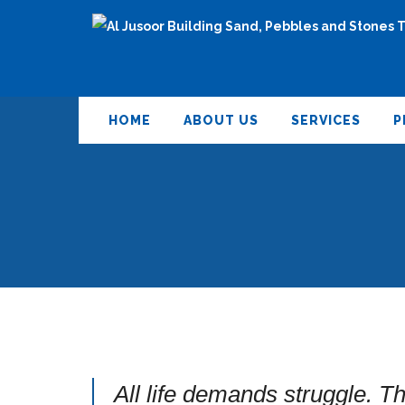
HOME
ABOUT US
SERVICES
P
All life demands struggle. T