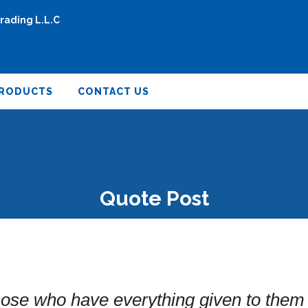
RODUCTS
CONTACT US
Quote Post
hose who have everything given to them 