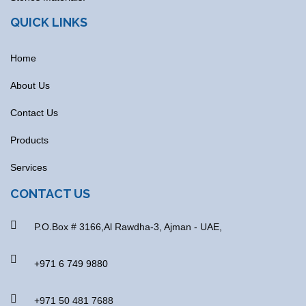
QUICK LINKS
Home
About Us
Contact Us
Products
Services
CONTACT US
P.O.Box # 3166,Al Rawdha-3, Ajman - UAE,
+971 6 749 9880
+971 50 481 7688